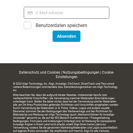
Benutzerdaten speichern
Absenden
Datenschutz und Cookies
|
Nutzungsbedingungen
|
Cookie-
Einstellungen
© 2023 Align Technology, Inc. Align, Invisalign, ClinCheck, SmartTrack und iTero sowie
weitere Bezeichnungen sind Handels- bzw. Dienstleistungsmarken von Align Technology,
Inc.
Bitte beachten Sie, dass die aufgrund lokaler Gesetze - insbesonder berufs- bzw
werberechtliche Vorschriften - die Verwendung mancher Materialien Einschänkungen
unterliegen kann. Stellen Sie daher sicher, dass bei der Verwendung solcher Materialien
alle, am Ort Ihres Praxissitzes geltenden Richtlinien und Vorschriften eingehalten werden.
Durch Verwendung der Materialien (z. B. Fotos, Videos, Logos und andere visuelle
Elemente) stimmen Sie den Bedingungen des Werbevertrags und den Richtlinien für
Bildmaterial und Werbung von Align Technology (auch „Markenrichtlinien für Invisalign
Anwender“ genannt) zu, die auf der IDS (Bereich Kundenservice > Preisgestaltung,
Bedingungen, Formulare und Anleitungen) hinterlegt sind. Ist Werbung für transparente
Invisalign Aligner in Ihrem Land nicht erlaubt, erteilt Align Ihnen keine Lizenz zur
Verwendung, sodass Sie die genannten Marketing-Materialien und Logos ausschließlich
auf eigenes Risiko verwenden. Sie verpflichten sich hiermit, Align für alle Verluste,